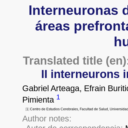
Interneuronas de
áreas prefronta
h
Translated title (en)
II interneurons 
Gabriel Arteaga,
Efrain Burit
1
Pimienta
[
1
]
Centro de Estudios Cerebrales, Facultad de Salud, Universidad
Author notes: