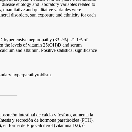
disease etiology and laboratory variables related to
, quantitative and qualitative variables were
mineral disorders, sun exposure and ethnicity for each
KD hypertensive nephropathy (33.2%). 21.1% of
ween the levels of vitamin 25(OH)D and serum
alcium and albumin. Positive statistical significance
ondary hyperparathyroidism.
bsorción intestinal de calcio y fosforo, aumenta la
 síntesis y secreción de hormona paratiroidea (PTH).
, en forma de Ergocalciferol (vitamina D2), ó