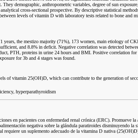
t. They demographic, anthropometric variables, degree of sun exposure, 
alytical cross-sectional prospective. By descriptive statistical methods
on between levels of vitamin D with laboratory tests related to bone and 
 71 years, the mestizo majority (71%), 173 women, main etiology of C
sufficient, and 8.8% in deficit. Negative correlation was detected bet
ct, PTH, proteins in urine 24 hours and BMI. Positive correlation for c
xposure for 3b and 4 stages was found.
els of vitamin 25(OH)D, which can contribute to the generation of sec
ficiency, hyperparathyroidism
unciones en pacientes con enfermedad renal crónica (ERC). Promueve la a
etroalimentación negativa sobre la glándula paratiroides disminuyendo la
imal requiere un suplemento adecuado de la vitamina D nativa (25(OH)D)