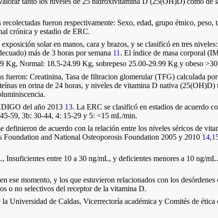
valorar tanto los niveles de 25 hidroxivitamina D (25(OH)D) como de las 
s recolectadas fueron respectivamente: Sexo, edad, grupo étnico, peso, 
enal crónica y estadio de ERC.
exposición solar en manos, cara y brazos, y se clasificó en tres niveles
(adecuado) más de 3 horas por semana
11
. El índice de masa corporal (
.49 Kg, Normal: 18.5-24.99 Kg, sobrepeso 25.00-29.99 Kg y obeso >30
adas fueron: Creatinina, Tasa de filtracion glomerular (TFG) calculada
roteínas en orina de 24 horas, y niveles de vitamina D nativa (25(OH)D)
oluminiscencia.
s KDIGO del año 2013
13
. La ERC se clasificó en estadios de acuerdo
 45-59, 3b: 30-44, 4: 15-29 y 5: <15 mL/min.
 definieron de acuerdo con la relación entre los niveles séricos de vita
osis Foundation and National Osteoporosis Foundation 2005 y 2010
14
,
1
, Insuficientes entre 10 a 30 ng/mL, y deficientes menores a 10 ng/m
en ese momento, y los que estuvieron relacionados con los desórdenes ó
os o no selectivos del receptor de la vitamina D.
e la Universidad de Caldas, Vicerrectoría académica y Comités de étic