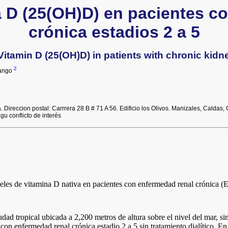
a D (25(OH)D) en pacientes c
crónica estadios 2 a 5
Vitamin D (25(OH)D) in patients with chronic kidn
2
rango
Direccion postal: Carrrera 28 B # 71 A 56. Edificio los Olivos. Manizales, Caldas,
gu conflicto de interés
iveles de vitamina D nativa en pacientes con enfermedad renal crónica (E
ad tropical ubicada a 2,200 metros de altura sobre el nivel del mar, sin
on enfermedad renal crónica estadio 2 a 5 sin tratamiento dialítico. En