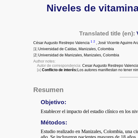
Niveles de vitamin
Translated title (en):
1
2
César Augusto Restrepo Valencia
,
José Vicente Aguirre A
[
1
]
Universidad de Caldas, Manizales, Colombia
[
2
]
Universidad de Manizales, Manizales, Colombia
Author notes:
Autor de correspondencia:
Cesar Augusto Restrepo Valencia. 
[a]
Conflicto de interés:
Los autores manifiestan no tener nin
Resumen
Objetivo:
Establecer el impacto del estadio clínico en los n
Métodos:
Estudio realizado en Manizales, Colombia, una ciud
año. Se incluyeron pacientes mayores de 18 años, c