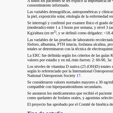
A todos los pacientes se les explicó la importancia de 
consentimiento informado.
Las variables demográficas, antropométricas y clínica
la piel, exposición solar, etiología de la enfermedad r
Se interrogó y confirmó por examen físico el grado de 
(moderado) entre 1 a 3 horas por semana, y nivel 3 
2)
Kg)/altura (en m
, y se definió como delgadez: <18
Las variables de las pruebas de laboratorio recolect
fósforo, albumina, PTH intacta, fosfatasa alcalina, p
totales se determinaron con la técnica de electroquimi
La ERC fue definida según los criterios de las guía
valores por estadio y en mL/min fueron: 2: 60-90, 3a:
Los niveles de vitamina D nativa (25 (OH)D) totales se
según lo referenciado por la International Osteopor
National Osteoporosis Society
17
.
Se consideraron valores normales mayores a 30 ng/mL
compatible con hiperparatiroidismo secundario.
Se anotaron los medicamentos que recibió el paciente 
como quelantes de fosfatos orales, y agonistas selectiv
El proyecto fue aprobado por el Comité de bioética d