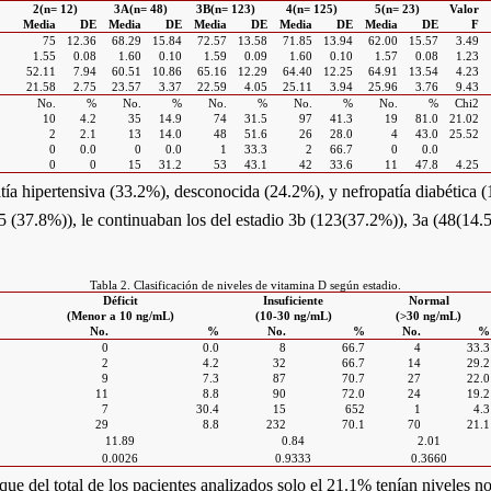
2(n= 12)
3A(n= 48)
3B(n= 123)
4(n= 125)
5(n= 23)
Valor
Media
DE
Media
DE
Media
DE
Media
DE
Media
DE
F
75
12.36
68.29
15.84
72.57
13.58
71.85
13.94
62.00
15.57
3.49
1.55
0.08
1.60
0.10
1.59
0.09
1.60
0.10
1.57
0.08
1.23
52.11
7.94
60.51
10.86
65.16
12.29
64.40
12.25
64.91
13.54
4.23
21.58
2.75
23.57
3.37
22.59
4.05
25.11
3.94
25.96
3.76
9.43
No.
%
No.
%
No.
%
No.
%
No.
%
Chi2
10
4.2
35
14.9
74
31.5
97
41.3
19
81.0
21.02
2
2.1
13
14.0
48
51.6
26
28.0
4
43.0
25.52
0
0.0
0
0.0
1
33.3
2
66.7
0
0.0
0
0
15
31.2
53
43.1
42
33.6
11
47.8
4.25
atía hipertensiva (33.2%), desconocida (24.2%), y nefropatía diabética 
 (37.8%)), le continuaban los del estadio 3b (123(37.2%)), 3a (48(14.5
Tabla 2. Clasificación de niveles de vitamina D según estadio.
Déficit
Insuficiente
Normal
(Menor a 10 ng/mL)
(10-30 ng/mL)
(>30 ng/mL)
No.
%
No.
%
No.
%
0
0.0
8
66.7
4
33.3
2
4.2
32
66.7
14
29.2
9
7.3
87
70.7
27
22.0
11
8.8
90
72.0
24
19.2
7
30.4
15
652
1
4.3
29
8.8
232
70.1
70
21.1
11.89
0.84
2.01
0.0026
0.9333
0.3660
que del total de los pacientes analizados solo el 21.1% tenían niveles 