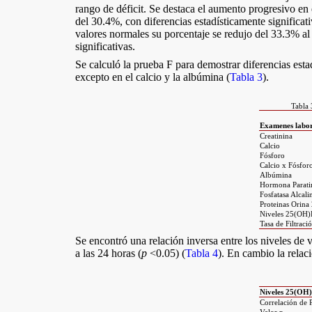
rango de déficit. Se destaca el aumento progresivo en e
del 30.4%, con diferencias estadísticamente significati
valores normales su porcentaje se redujo del 33.3% a
significativas.
Se calculó la prueba F para demostrar diferencias estad
excepto en el calcio y la albúmina (
Tabla 3
).
Tabla 
Examenes labor
Creatinina
Calcio
Fósforo
Calcio x Fósfor
Albúmina
Hormona Parati
Fosfatasa Alcali
Proteinas Orina
Niveles 25(OH
Tasa de Filtrac
Se encontró una relación inversa entre los niveles de v
a las 24 horas (
p
<0.05) (
Tabla 4
). En cambio la relaci
Niveles 25(OH
Correlación de 
Valor p