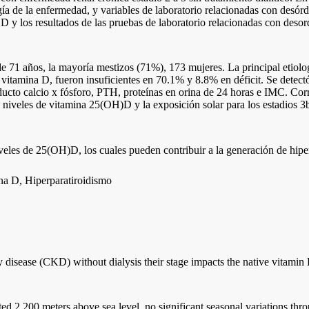
gía de la enfermedad, y variables de laboratorio relacionadas con desórd
 D y los resultados de las pruebas de laboratorio relacionadas con desor
 71 años, la mayoría mestizos (71%), 173 mujeres. La principal etiolo
vitamina D, fueron insuficientes en 70.1% y 8.8% en déficit. Se detectó 
ucto calcio x fósforo, PTH, proteínas en orina de 24 horas e IMC. Corre
os niveles de vitamina 25(OH)D y la exposición solar para los estadios 3b
eles de 25(OH)D, los cuales pueden contribuir a la generación de hipe
ina D, Hiperparatiroidismo
 disease (CKD) without dialysis their stage impacts the native vitamin 
ted 2.200 meters above sea level, no significant seasonal variations thr