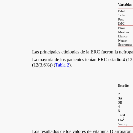
Variables
Edad
Talla
Peso
IMC
Etnia
Mestizo
Blanco
Negro
Sobrepeso
Las principales etiologías de la ERC fueron la nefrop
La mayoría de los pacientes tenían ERC estadio 4 (125
(12(3.6%)) (
Tabla 2
).
Estadío
2
3A
3B
4
5
Total
2
Chi
Valor p
Los resultados de los valores de vitamina D arrojaron 