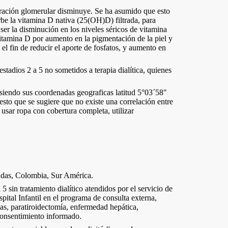
ltración glomerular disminuye. Se ha asumido que esto
rbe la vitamina D nativa (25(OH)D) filtrada, para
ser la disminución en los niveles séricos de vitamina
vitamina D por aumento en la pigmentación de la piel y
l fin de reducir el aporte de fosfatos, y aumento en
estadios 2 a 5 no sometidos a terapia dialítica, quienes
 siendo sus coordenadas geograficas latitud 5°03´58"
esto que se sugiere que no existe una correlación entre
, usar ropa con cobertura completa, utilizar
aldas, Colombia, Sur América.
 sin tratamiento dialítico atendidos por el servicio de
ital Infantil en el programa de consulta externa,
ías, paratiroidectomía, enfermedad hepática,
 consentimiento informado.