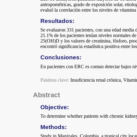
antropométricas, grado de exposición solar, etiolo
evaluó la correlación entre los niveles de vitamina
Resultados:
Se evaluaron 331 pacientes, con una edad media de
21.1% de los pacientes tenían niveles normales de 
25(OH)D y los valores de creatinina, fósforo, prod
encontró significancia estadística positiva entre l
Conclusiones:
En pacientes con ERC es comun detectar bajos niv
Palabras clave:
Insuficiencia renal crónica, Vitam
Abstract
Objective:
To determine whether patients with chronic kidney
Methods:
Study in Manizales, Colombia, a tropical city loca