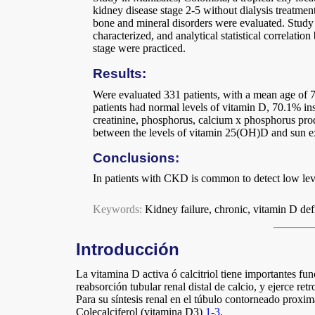
kidney disease stage 2-5 without dialysis treatmen
bone and mineral disorders were evaluated. Study an
characterized, and analytical statistical correlati
stage were practiced.
Results:
Were evaluated 331 patients, with a mean age of
patients had normal levels of vitamin D, 70.1% in
creatinine, phosphorus, calcium x phosphorus produ
between the levels of vitamin 25(OH)D and sun e
Conclusions:
In patients with CKD is common to detect low lev
Keywords:
Kidney failure, chronic, vitamin D de
Introducción
La vitamina D activa ó calcitriol tiene importantes f
reabsorción tubular renal distal de calcio, y ejerce r
Para su síntesis renal en el túbulo contorneado prox
Colecalciferol (vitamina D3)
1
-
3
.