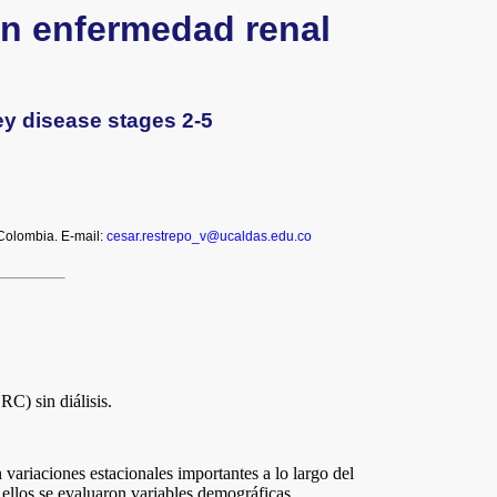
on enfermedad renal
ey disease stages 2-5
 Colombia. E-mail:
cesar.restrepo_v@ucaldas.edu.co
RC) sin diálisis.
 variaciones estacionales importantes a lo largo del
 ellos se evaluaron variables demográficas,