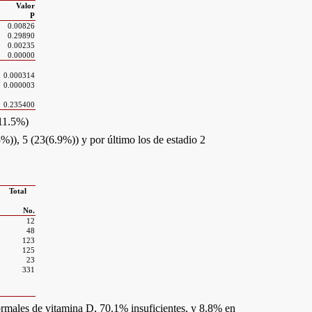
Valor
P
0.00826
0.29890
0.00235
0.00000
0.000314
0.000003
0.235400
(11.5%)
%)), 5 (23(6.9%)) y por último los de estadio 2
Total
No.
12
48
123
125
23
331
normales de vitamina D, 70.1% insuficientes, y 8.8% en