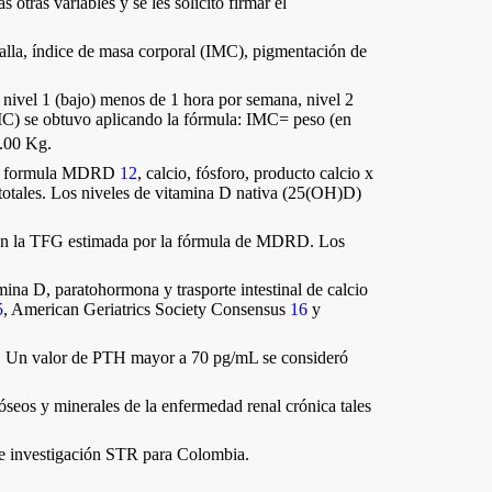
otras variables y se les solicitó firmar el
talla, índice de masa corporal (IMC), pigmentación de
: nivel 1 (bajo) menos de 1 hora por semana, nivel 2
IMC) se obtuvo aplicando la fórmula: IMC= peso (en
.00 Kg.
 por formula MDRD
12
, calcio, fósforo, producto calcio x
 totales. Los niveles de vitamina D nativa (25(OH)D)
 con la TFG estimada por la fórmula de MDRD. Los
mina D, paratohormona y trasporte intestinal de calcio
5
, American Geriatrics Society Consensus
16
y
L. Un valor de PTH mayor a 70 pg/mL se consideró
seos y minerales de la enfermedad renal crónica tales
a e investigación STR para Colombia.