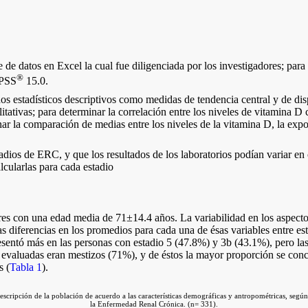
 de datos en Excel la cual fue diligenciada por los investigadores; para
®
SPSS
15.0.
os estadísticos descriptivos como medidas de tendencia central y de disp
alitativas; para determinar la correlación entre los niveles de vitamina D
nar la comparación de medias entre los niveles de la vitamina D, la exposi
adios de ERC, y que los resultados de los laboratorios podían variar en 
lcularlas para cada estadio
s con una edad media de 71±14.4 años. La variabilidad en los aspecto
s diferencias en los promedios para cada una de ésas variables entre est
esentó más en las personas con estadio 5 (47.8%) y 3b (43.1%), pero las 
s evaluadas eran mestizos (71%), y de éstos la mayor proporción se conc
s (
Tabla 1
).
escripción de la población de acuerdo a las características demográficas y antropométricas, según
la Enfermedad Renal Crónica. (n= 331).