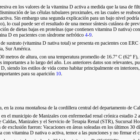
iva en los valores de la vitamina D activa a medida que la tasa de fi
isminución de las células tubulares proximales, en las cuales se reabso
 activa. Sin embargo una segunda explicación para un bajo nivel podría 
), lo cual puede ser el resultado de una menor síntesis cutánea de pre
ón de dietas bajas en proteínas (que contienen vitamina D nativa) con e
tamina D en pacientes con síndrome nefrótico
4
-
9
.
it de sustrato (vitamina D nativa total) se presenta en pacientes con ERC 
ia, Sur América.
200 metros de altura, con una temperatura promedio de 16.7° C (62° F),
 importantes a lo largo del año. Los anteriores datos son relevantes, pu
na D, siendo los estilos de vida como habitar principalmente en interiores
importantes para su aparición
10
.
a, en la zona montañosa de la cordillera central del departamento de C
en el municipio de Manizales con enfermedad renal crónica estadio 2 a 5
 Caldas, Manizales y el Servicio de Terapia Renal (STR), Sucursal Hosp
ios de exclusión fueron: Vacaciones en áreas soleadas en los últimos 30 d
pia con vitamina D nativa o activa, temor a las punciones y no firmar el