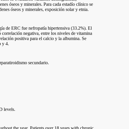
enes óseos y minerales. Para cada estadío clínico se
denes óseos y minerales, exposición solar y etnia.
gía de ERC fue nefropatía hipertensiva (33.2%). El
correlación negativa, entre los niveles de vitamina
lación positiva para el calcio y la albumina. Se
 y 4.
rparatiroidismo secundario.
D levels.
oughout the year
. Patients over 18 years with chronic