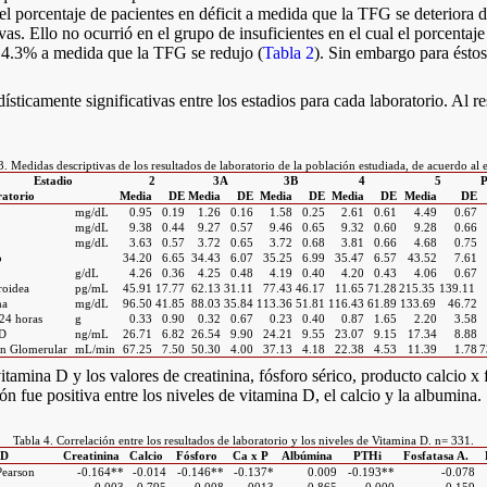
l porcentaje de pacientes en déficit a medida que la TFG se deteriora del
vas. Ello no ocurrió en el grupo de insuficientes en el cual el porcentaj
l 4.3% a medida que la TFG se redujo (
Tabla 2
). Sin embargo para éstos
ísticamente significativas entre los estadios para cada laboratorio. Al r
3. Medidas descriptivas de los resultados de laboratorio de la población estudiada, de acuerdo al e
Estadio
2
3A
3B
4
5
P
atorio
Media
DE
Media
DE
Media
DE
Media
DE
Media
DE
mg/dL
0.95
0.19
1.26
0.16
1.58
0.25
2.61
0.61
4.49
0.67
mg/dL
9.38
0.44
9.27
0.57
9.46
0.65
9.32
0.60
9.28
0.66
mg/dL
3.63
0.57
3.72
0.65
3.72
0.68
3.81
0.66
4.68
0.75
o
34.20
6.65
34.43
6.07
35.25
6.99
35.47
6.57
43.52
7.61
g/dL
4.26
0.36
4.25
0.48
4.19
0.40
4.20
0.43
4.06
0.67
roidea
pg/mL
45.91
17.77
62.13
31.11
77.43
46.17
11.65
71.28
215.35
139.11
na
mg/dL
96.50
41.85
88.03
35.84
113.36
51.81
116.43
61.89
133.69
46.72
 24 horas
g
0.33
0.90
0.32
0.67
0.23
0.40
0.87
1.65
2.20
3.58
)D
ng/mL
26.71
6.82
26.54
9.90
24.21
9.55
23.07
9.15
17.34
8.88
ión Glomerular
mL/min
67.25
7.50
50.30
4.00
37.13
4.18
22.38
4.53
11.39
1.78
7
itamina D y los valores de creatinina, fósforo sérico, producto calcio x 
ón fue positiva entre los niveles de vitamina D, el calcio y la albumina.
Tabla 4. Correlación entre los resultados de laboratorio y los niveles de Vitamina D. n= 331.
)D
Creatinina
Calcio
Fósforo
Ca x P
Albúmina
PTHi
Fosfatasa A.
Pearson
-0.164**
-0.014
-0.146**
-0.137*
0.009
-0.193**
-0.078
0.003
0.795
0.008
0013
0.865
0.000
0.159