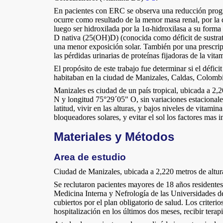
En pacientes con ERC se observa una reducción progres
ocurre como resultado de la menor masa renal, por la d
luego ser hidroxilada por la 1α-hidroxilasa a su forma
D nativa (25(OH)D) (conocida como déficit de sustrato
una menor exposición solar. También por una prescripci
las pérdidas urinarias de proteínas fijadoras de la vi
El propósito de este trabajo fue determinar si el défic
habitaban en la ciudad de Manizales, Caldas, Colomb
Manizales es ciudad de un país tropical, ubicada a 2,
N y longitud 75°29´05" O, sin variaciones estacionales
latitud, vivir en las alturas, y bajos niveles de vitami
bloqueadores solares, y evitar el sol los factores mas 
Materiales y Métodos
Area de estudio
Ciudad de Manizales, ubicada a 2,220 metros de altur
Se reclutaron pacientes mayores de 18 años residentes 
Medicina Interna y Nefrología de las Universidades de
cubiertos por el plan obligatorio de salud. Los criter
hospitalización en los últimos dos meses, recibir tera