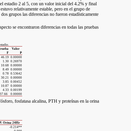
 estadio 2 al 5, con un valor inicial del 4.2% y final
e estuvo relativamente estable, pero en el grupo de
 dos grupos las diferencias no fueron estadísticamente
especto se encontraron diferencias en todas las pruebas
stadio.
rueba
Valor
F
P
46.19
0.00000
1.30
0.26970
10.68
0.00000
8.49
0.00000
0.78
0.53642
30.21
0.00000
3.85
0.00452
10.87
0.00000
4.33
0.00199
37.66
0.00000
fósforo, fosfatasa alcalina, PTH y proteínas en la orina
P. Orina 24Hr
-0.214**
0.000