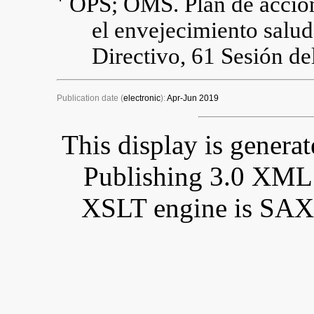
OPS; OMS. Plan de acción 
el envejecimiento sal
Directivo, 61 Sesión 
Publication date (
electronic
):
Apr-Jun 2019
This display is gener
Publishing 3.0 XML
XSLT engine is SAX