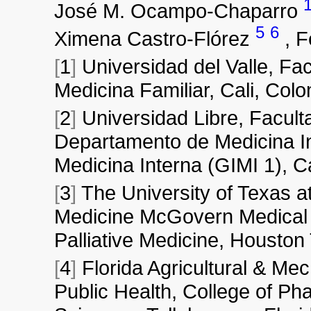
José M. Ocampo-Chaparro
5
6
Ximena Castro-Flórez
,
F
[
1
]
Universidad del Valle, F
Medicina Familiar, Cali, Colo
[
2
]
Universidad Libre, Facult
Departamento de Medicina Int
Medicina Interna (GIMI 1), C
[
3
]
The University of Texas a
Medicine McGovern Medical S
Palliative Medicine, Housto
[
4
]
Florida Agricultural & Mech
Public Health, College of P