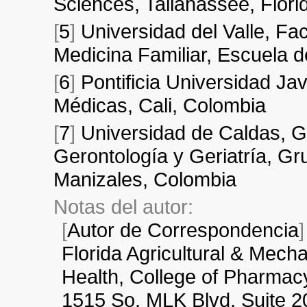
Sciences, Tallahassee, Flor
[
5
]
Universidad del Valle, F
Medicina Familiar, Escuela d
[
6
]
Pontificia Universidad Ja
Médicas, Cali, Colombia
[
7
]
Universidad de Caldas, G
Gerontología y Geriatría, Gr
Manizales, Colombia
Notas del autor:
[
Autor de Correspondencia
Florida Agricultural & Mechan
Health, College of Pharmac
1515 So. MLK Blvd, Suite 2