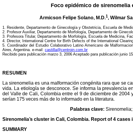
Foco epidémico de sirenomelia en
1
Armicson Felipe Solano, M.D.
, Wilmar Sa
1. Residente, Departamento de Ginecología y Obstetricia, Escuela de Medici
2. Profesor Auxiliar, Departamento de Morfología, Departamento de Ginecolo
3. Profesora Titular, Departamento de Morfología, Escuela de Medicina, Fac
4. Director, International Centre for Birth Defects of the International Clea
5. Coordinador del Estudio Colaborativo Latino Americano de Malformacio
Aires, Argentina. e-mail:
castilla@centroin.com.br
Recibido para publicación marzo 3, 2006 Aceptado para publicación junio 1
RESUMEN
La sirenomelia es una malformación congénita rara que se car
vida. La etiología se desconoce. Se informa la prevalencia e
del Valle de Cali, Colombia entre el 9 de diciembre de 2004 
serían 175 veces más de lo informado en la literatura.
Palabras clave:
Sirenomelia; 
Sirenomelia’s cluster in Cali, Colombia. Report of 4 cases i
SUMMARY