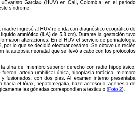
e «Evaristo García» (HUV) en Cali, Colombia, en el período
 este síndrome.
madre ingresó al HUV referida con diagnóstico ecográfico de
 líquido amniótico (ILA) de 5.8 cm). Durante la gestación tuvo
formaron alteraciones. En el HUV el servicio de perinatología
/8, por lo que se decidió efectuar cesárea. Se obtuvo un recién
on la autopsia neonatal que se llevó a cabo con los protocolos
 la ulna del miembro superior derecho con radio hipoplásico,
 fueron: arteria umbilical única, hipoplasia torácica, miembro
s y fusionados, con dos pies. Al examen interno presentaba
ueso hacia el tórax, hepatomegalia, bazo accesorio, agenesia de
ógicamente las gónadas correspondían a testículo (
Foto 2
).