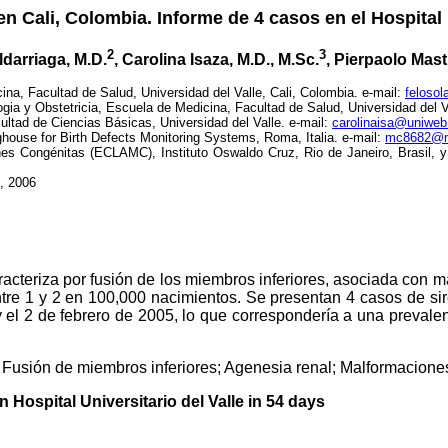
 Cali, Colombia. Informe de 4 casos en el Hospital U
2
3
ldarriaga, M.D.
, Carolina Isaza, M.D., M.Sc.
, Pierpaolo Mas
na, Facultad de Salud, Universidad del Valle, Cali, Colombia. e-mail:
feloso
gia y Obstetricia, Escuela de Medicina, Facultad de Salud, Universidad del V
ultad de Ciencias Básicas, Universidad del Valle. e-mail:
carolinaisa@uniweb
ringhouse for Birth Defects Monitoring Systems, Roma, Italia. e-mail:
mc8682@mc
nes Congénitas (ECLAMC), Instituto Oswaldo Cruz, Rio de Janeiro, Brasil,
5, 2006
acteriza por fusión de los miembros inferiores, asociada con 
ntre 1 y 2 en 100,000 nacimientos. Se presentan 4 casos de sir
y el 2 de febrero de 2005, lo que correspondería a una preval
Fusión de miembros inferiores; Agenesia renal; Malformacione
n Hospital Universitario del Valle in 54 days