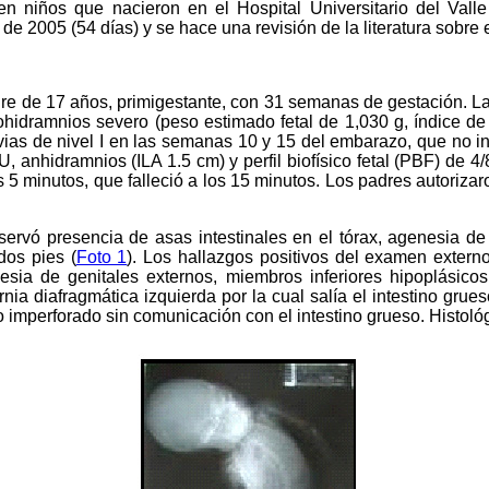
n niños que nacieron en el Hospital Universitario del Vall
de 2005 (54 días) y se hace una revisión de la literatura sobre
e de 17 años, primigestante, con 31 semanas de gestación. La 
igohidramnios severo (peso estimado fetal de 1,030 g, índice de
vias de nivel I en las semanas 10 y 15 del embarazo, que no in
, anhidramnios (ILA 1.5 cm) y perfil biofísico fetal (PBF) de 4
s 5 minutos, que falleció a los 15 minutos. Los padres autorizar
bservó presencia de asas intestinales en el tórax, agenesia de
dos pies (
Foto 1
). Los hallazgos positivos del examen externo
sia de genitales externos, miembros inferiores hipoplásico
hernia diafragmática izquierda por la cual salía el intestino gr
no imperforado sin comunicación con el intestino grueso. Histol