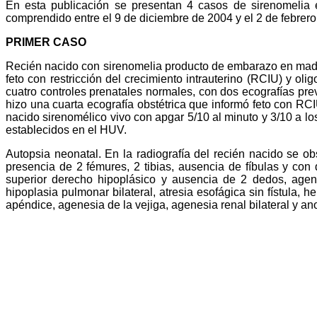
En esta publicación se presentan 4 casos de sirenomelia e
comprendido entre el 9 de diciembre de 2004 y el 2 de febrero 
PRIMER CASO
Recién nacido con sirenomelia producto de embarazo en madr
feto con restricción del crecimiento intrauterino (RCIU) y ol
cuatro controles prenatales normales, con dos ecografías pre
hizo una cuarta ecografía obstétrica que informó feto con RCIU
nacido sirenomélico vivo con apgar 5/10 al minuto y 3/10 a lo
establecidos en el HUV.
Autopsia neonatal. En la radiografía del recién nacido se o
presencia de 2 fémures, 2 tibias, ausencia de fíbulas y con 
superior derecho hipoplásico y ausencia de 2 dedos, agene
hipoplasia pulmonar bilateral, atresia esofágica sin fístula, 
apéndice, agenesia de la vejiga, agenesia renal bilateral y a