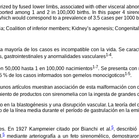
zed by fused lower limbs, associated with other visceral abnorma
 reported among 1 and 2 in 100,000 births. In this paper 4 sire
h would correspond to a prevalence of 3.5 cases per 1000 birt
; Coalition of inferior members; Kidney’s agenesis; Congenital
a mayoría de los casos es incompatible con la vida. Se caract
1-4
s, gastrointestinales y anormalidades vasculares
.
1-7
1 en 50,000 hasta 1 en 100,000 nacimientos
. Se presenta con
1-5
 15 % de los casos informados son gemelos monocigoticos
.
unos artículos muestran asociación de esta malformación con d
imiento de productos con sirenomelia con la ingesta de grandes 
 en la blastogénesis y una disrupción vascular. La teoría del d
lo de la línea media durante el período de gastrulación en la em
5
es. En 1927 Kampmeier citado por Bianchi et al.
, describió
5
l.
mediante arteriografía a un feto sirenomélico, demostraron