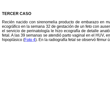
TERCER CASO
Recién nacido con sirenomelia producto de embarazo en ma
ecográfico en la semana 32 de gestación de un feto con ause
el servicio de perinatología le hizo ecografía de detalle ana
fetal. A las 39 semanas se atendió parto vaginal en el HUV, en
hipoplásico (
Foto 4
). En la radiografía fetal se observó fémur ú