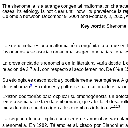
The sirenomelia is a strange congenital malformation characteri
cases. Its etiology is not clear until now. Its prevalence is
Colombia between December 9, 2004 and February 2, 2005, whic
Key words:
Sirenomelia
La sirenomelia es una malformación congénita rara, que en l
fusionados, y se asocia con anomalías genitourinarias, renale
La prevalencia de sirenomelia en la literatura, varía desde 
relación de 2.7 a 1, con respecto al sexo femenino. De 8% a
Su etiología es desconocida y posiblemente heterogénea. Alg
9
del embarazo
. En ratones y pollos se ha relacionado el nac
Existen dos teorías para explicar su embriogénesis: un defecto
tercera semana de la vida embrionaria, que afecta el desarrol
12,13
mesodérmico que da origen a los miembros inferiores
.
La segunda teoría implica una serie de anomalías vascular
sirenomelia. En 1982, Tálamo et al. citado por Bianchi et a