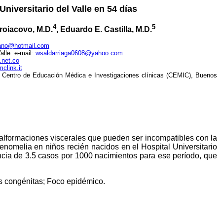
niversitario del Valle en 54 días
4
5
troiacovo, M.D.
, Eduardo E. Castilla, M.D.
lano@hotmail.com
alle. e-mail:
wsaldarriaga0608@yahoo.com
.net.co
link.it
 y Centro de Educación Médica e Investigaciones clínicas (CEMIC), Buenos
malformaciones viscerales que pueden ser incompatibles con la
enomelia en niños recién nacidos en el Hospital Universitario
encia de 3.5 casos por 1000 nacimientos para ese período, que
s congénitas; Foco epidémico.