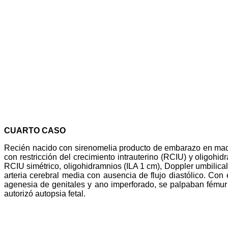
CUARTO CASO
Recién nacido con sirenomelia producto de embarazo en madr
con restricción del crecimiento intrauterino (RCIU) y oligohi
RCIU simétrico, oligohidramnios (ILA 1 cm), Doppler umbilical c
arteria cerebral media con ausencia de flujo diastólico. Co
agenesia de genitales y ano imperforado, se palpaban fémur y
autorizó autopsia fetal.