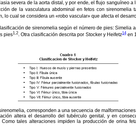
sia severa de la aorta distal, y por ende, el flujo sanguíneo 
ión de la vasculatura abdominal en fetos con sirenomelia ta
n, lo cual se considera un «robo vascular» que afecta el desarro
asificación de sirenomelia según el número de pies: Simelia 
1,2
14
s pies
. Otra clasificación descrita por Stocker y Heifetz
en 1
n sirenomelia, corresponden a una secuencia de malformacione
ión altera el desarrollo del tubérculo genital, y en conse
al. Como tales alteraciones impiden la producción de orina fe