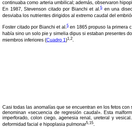
continuaba como arteria umbilical; además, observaron hipopla
5
En 1987, Stevenson citado por Bianchi et al.
en una disecc
desviaba los nutrientes dirigidos al extremo caudal del embrió
5
Foster citado por Bianchi et al.
en 1865 propuso la primera cl
había sino un solo pie y simelia dipus si estaban presentes do
1,2
miembros inferiores (
Cuadro 1
)
.
Casi todas las anomalías que se encuentran en los fetos co
denominan «secuencia de regresión caudal». Esta malformac
imperforado, colon ciego, agenesia renal, ureteral y vesic
5,15
deformidad facial e hipoplasia pulmonar
.