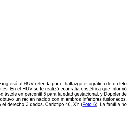
gresó al HUV referida por el hallazgo ecográfico de un feto
ales. En el HUV se le realizó ecografía obstétrica que informó
e-diástole en percentil 5 para la edad gestacional, y Doppler de
 obtuvo un recién nacido con miembros inferiores fusionados,
n el derecho 3 dedos. Cariotipo 46, XY (
Foto 6
). La familia no