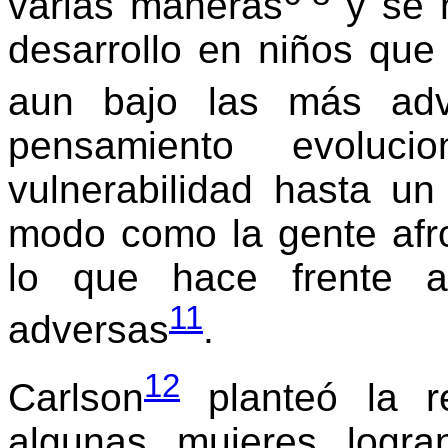
varias maneras
y se h
desarrollo en niños que
aun bajo las más adve
pensamiento evolu
vulnerabilidad hasta u
modo como la gente afro
lo que hace frente a 
11
adversas
.
12
Carlson
planteó la re
algunas mujeres logr