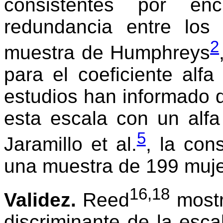
consistentes por e
redundancia entre los
2
muestra de Humphreys
para el coeficiente alf
estudios han informado d
esta escala con un alfa
5
Jaramillo et al.
, la con
una muestra de 199 muje
16,18
Validez.
Reed
mostró
discriminante de la esc