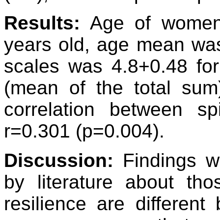
Results:
Age of women 
years old, age mean wa
scales was 4.8+0.48 for s
(mean of the total su
correlation between spi
r=0.301 (p=0.004).
Discussion:
Findings we
by literature about thos
resilience are differen