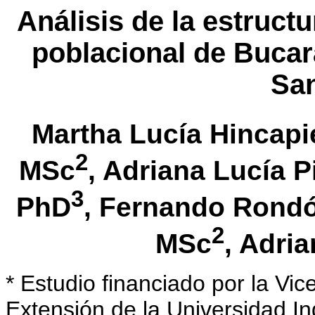
Análisis de la estruct
poblacional de Buca
San
Martha Lucía Hincapi
2
MSc
, Adriana Lucía 
3
PhD
, Fernando Rond
2
MSc
, Adria
* Estudio financiado por la Vic
Extensión de la Universidad In