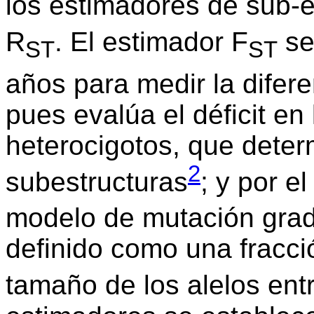
los estimadores de sub-e
R
. El estimador F
se
ST
ST
años para medir la difer
pues evalúa el déficit en
heterocigotos, que deter
2
subestructuras
; y por el
modelo de mutación gradu
definido como una fracció
tamaño de los alelos ent