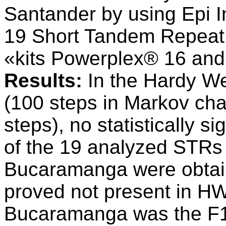
Santander by using Epi I
19 Short Tandem Repeat 
«kits Powerplex® 16 an
Results:
In the Hardy We
(100 steps in Markov ch
steps), no statistically si
of the 19 analyzed STRs 
Bucaramanga were obtain
proved not present in HW
Bucaramanga was the F13