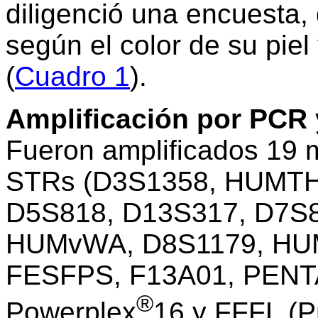
diligenció una encuesta,
según el color de su piel
(
Cuadro 1
).
Amplificación por PCR 
Fueron amplificados 19
STRs (D3S1358, HUMTH
D5S818, D13S317, D7S
HUMvWA, D8S1179, HUM
FESFPS, F13A01, PENTA 
®
Powerplex
16 y FFFL (P