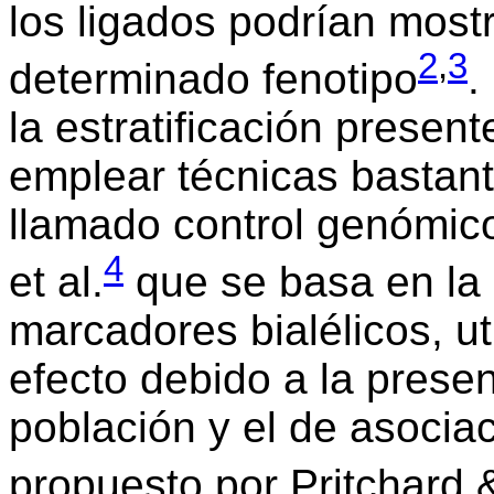
los ligados podrían most
2
,
3
determinado fenotipo
.
la estratificación presen
emplear técnicas bastan
llamado control genómico
4
et al.
que se basa en la
marcadores bialélicos, ut
efecto debido a la prese
población y el de asocia
propuesto por Pritchard