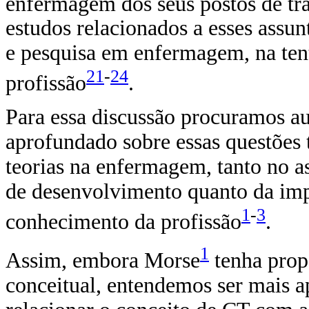
enfermagem dos seus postos de tr
estudos relacionados a esses assun
e pesquisa em enfermagem, na tenta
21
-
24
profissão
.
Para essa discussão procuramos a
aprofundado sobre essas questões t
teorias na enfermagem, tanto no a
de desenvolvimento quanto da impo
1
-
3
conhecimento da profissão
.
1
Assim, embora Morse
tenha propo
conceitual, entendemos ser mais ap