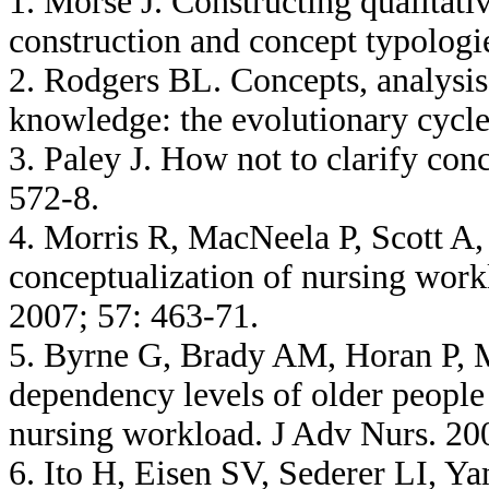
1. Morse J. Constructing qualitati
construction and concept typologi
2. Rodgers BL. Concepts, analysis
knowledge: the evolutionary cycle
3. Paley J. How not to clarify con
572-8.
4. Morris R, MacNeela P, Scott A,
conceptualization of nursing workl
2007; 57: 463-71.
5. Byrne G, Brady AM, Horan P, 
dependency levels of older peopl
nursing workload. J Adv Nurs. 200
6. Ito H, Eisen SV, Sederer LI, Y