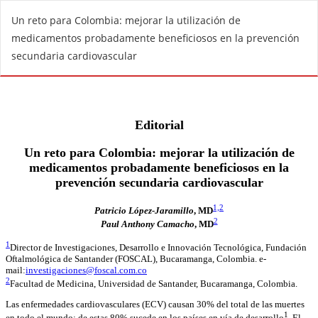
R
Un reto para Colombia: mejorar la utilización de
e
medicamentos probadamente beneficiosos en la prevención
t
secundaria cardiovascular
u
r
n
t
o
A
r
t
i
c
l
e
D
e
t