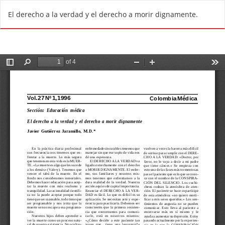
R
Do
D
El derecho a la verdad y el derecho a morir dignamente.
e
o
t
w
u
n
r
l
n
o
t
a
o
d
A
P
r
D
t
F
i
c
l
e
D
e
t