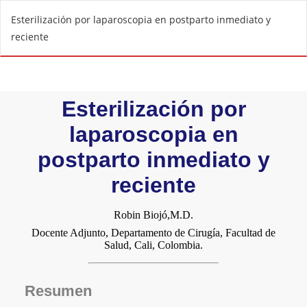
R
Esterilización por laparoscopia en postparto inmediato y
e
reciente
t
u
r
n
t
o
A
r
t
i
c
l
e
D
e
t