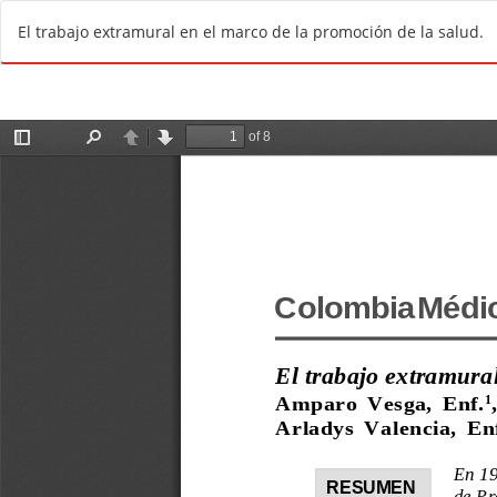
R
El trabajo extramural en el marco de la promoción de la salud.
e
t
u
r
n
t
o
A
r
t
i
c
l
e
D
e
t