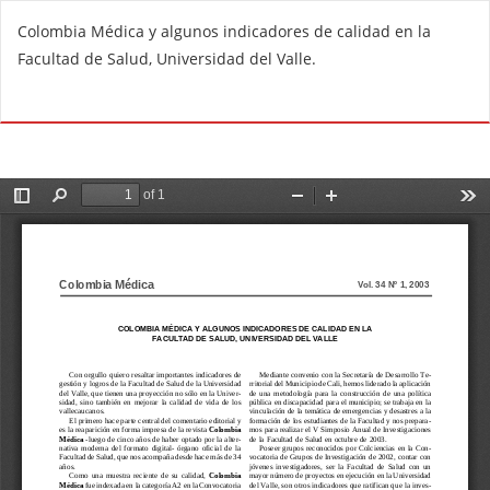
R
Colombia Médica y algunos indicadores de calidad en la
e
Facultad de Salud, Universidad del Valle.
t
u
Do
D
r
o
n
w
t
n
o
l
A
o
r
a
t
d
i
P
c
D
l
F
e
D
e
t