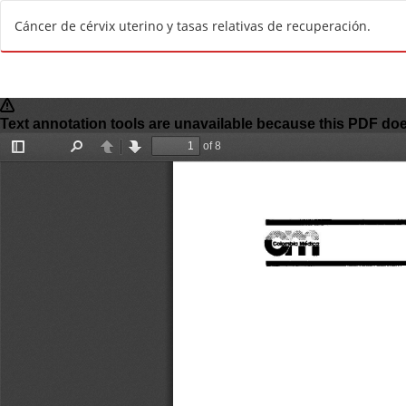
R
Cáncer de cérvix uterino y tasas relativas de recuperación.
e
t
u
r
n
t
o
A
r
t
i
c
l
e
D
e
t