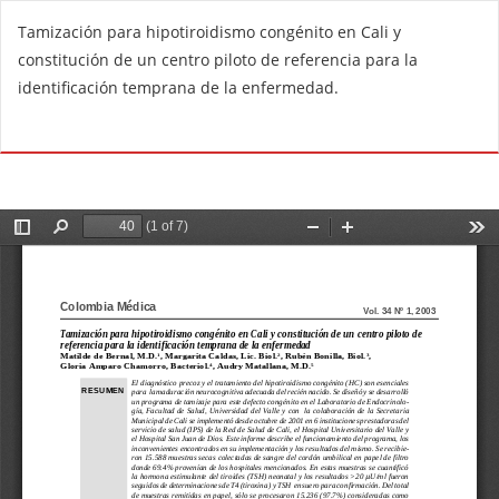
R
Tamización para hipotiroidismo congénito en Cali y
e
constitución de un centro piloto de referencia para la
t
identificación temprana de la enfermedad.
u
r
Do
D
n
o
t
w
o
n
A
l
r
o
t
a
i
d
c
P
l
D
e
F
D
e
t