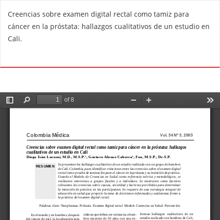
R
Creencias sobre examen digital rectal como tamiz para
e
cáncer en la próstata: hallazgos cualitativos de un estudio en
t
Cali.
u
r
Do
D
n
o
t
w
o
n
A
l
r
o
t
a
i
d
c
P
l
D
e
F
D
e
t