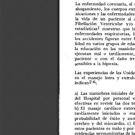
a
i
l
s