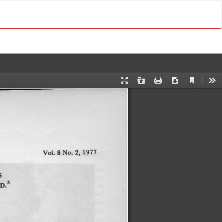
Do
D
o
w
n
l
o
a
d
P
D
F