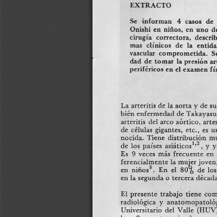
a
i
l
s