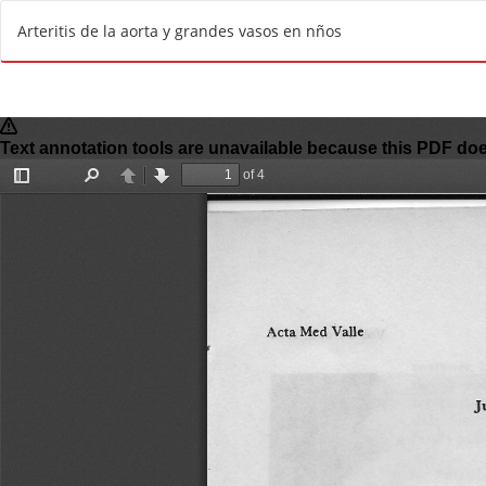
R
Arteritis de la aorta y grandes vasos en nños
e
t
u
r
n
t
o
A
r
t
i
c
l
e
D
e
t