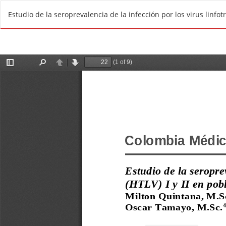
R
Estudio de la seroprevalencia de la infección por los virus linf
e
t
u
r
n
t
o
A
r
t
i
c
l
e
D
e
t