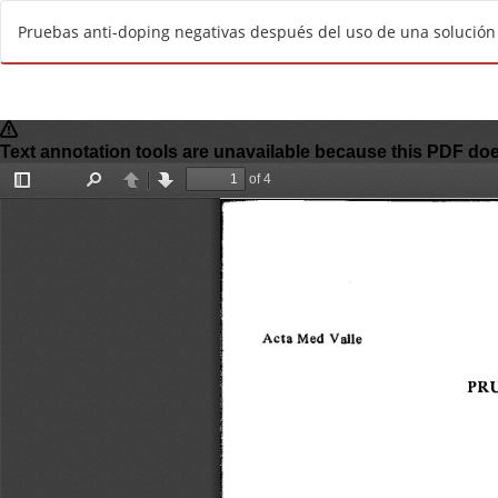
R
Pruebas anti-doping negativas después del uso de una solución h
e
t
u
r
n
t
o
A
r
t
i
c
l
e
D
e
t