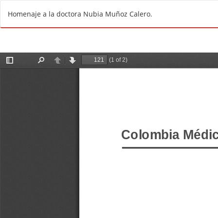
R
Homenaje a la doctora Nubia Muñoz Calero.
e
t
u
r
n
t
o
A
r
t
i
c
l
e
D
e
t