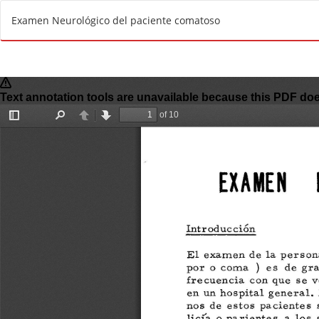
R
Examen Neurológico del paciente comatoso
e
t
u
r
n
t
o
A
r
t
i
c
l
e
D
e
t