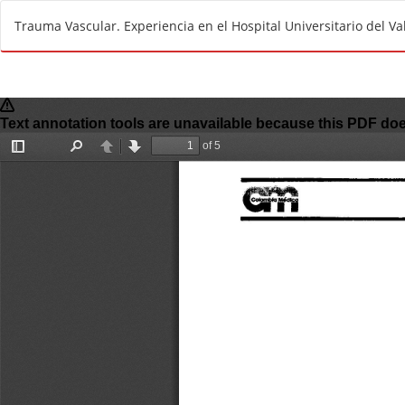
R
Trauma Vascular. Experiencia en el Hospital Universitario del Va
e
t
u
r
n
t
o
A
r
t
i
c
l
e
D
e
t