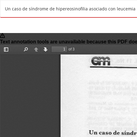
R
Un caso de síndrome de hipereosinofilia asociado con leucemia 
e
t
u
r
n
t
o
A
r
t
i
c
l
e
D
e
t