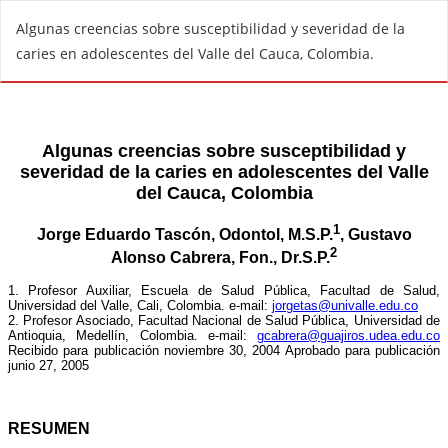
R
Algunas creencias sobre susceptibilidad y severidad de la
e
caries en adolescentes del Valle del Cauca, Colombia.
t
u
r
n
t
o
A
r
t
i
c
l
e
D
e
t