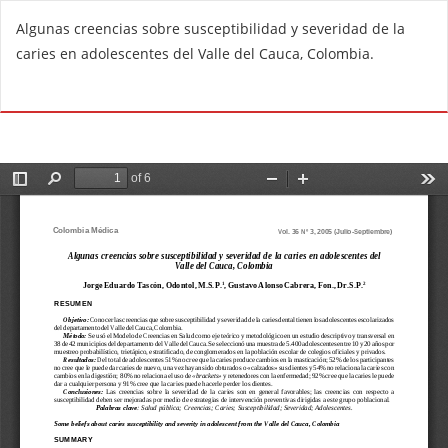
R
Algunas creencias sobre susceptibilidad y severidad de la
e
caries en adolescentes del Valle del Cauca, Colombia.
t
u
Do
D
r
o
n
w
t
n
o
l
A
o
r
a
t
d
i
P
c
D
l
F
e
D
e
t