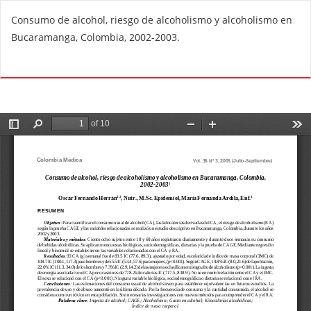
R
Consumo de alcohol, riesgo de alcoholismo y alcoholismo en
e
Bucaramanga, Colombia, 2002-2003.
t
u
Do
D
r
o
n
w
t
n
o
l
A
o
r
a
t
d
i
P
c
D
l
F
e
D
e
t