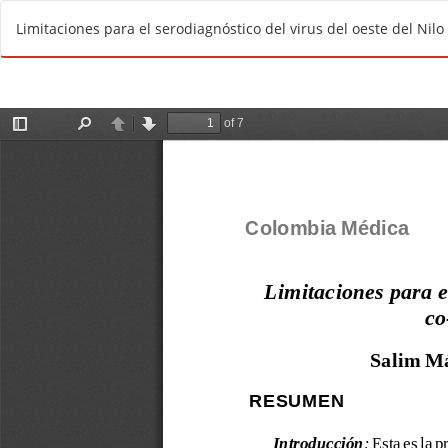
R
Limitaciones para el serodiagnóstico del virus del oeste del Nil
e
t
u
r
n
t
o
A
r
t
i
c
l
e
D
e
t