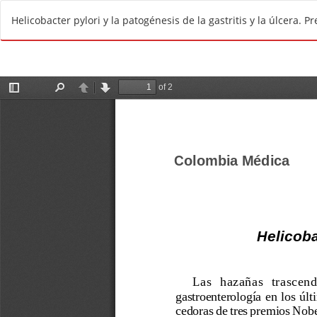
R
Helicobacter pylori y la patogénesis de la gastritis y la úlcera. 
e
t
u
r
n
t
o
A
r
t
i
c
l
e
D
e
t