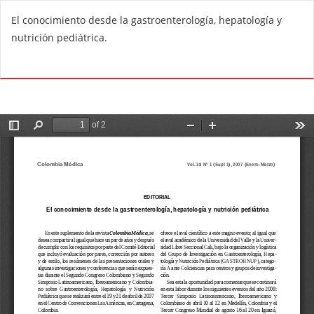
R
El conocimiento desde la gastroenterología, hepatología y
e
nutrición pediátrica.
t
u
Do
D
r
o
n
w
t
n
o
l
A
o
r
a
t
d
i
P
c
D
l
F
e
D
e
t