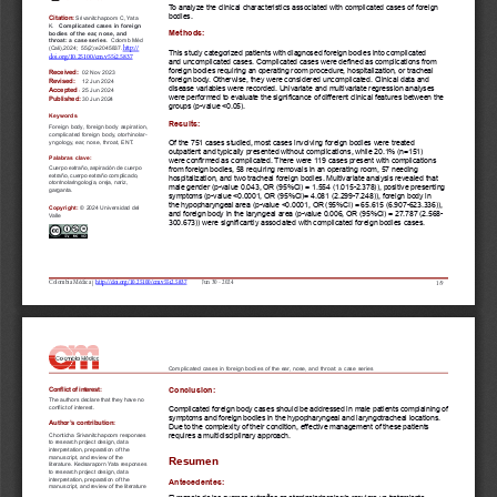
a
i
l
s