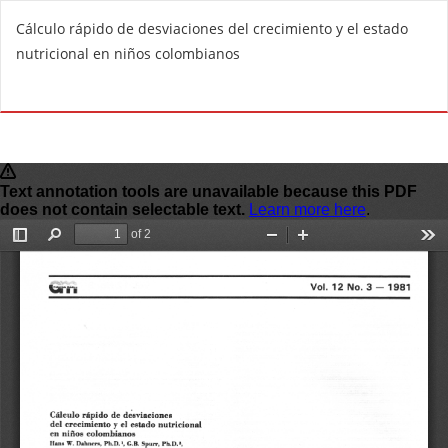
R
Cálculo rápido de desviaciones del crecimiento y el estado
e
nutricional en niños colombianos
t
u
Do
D
r
o
n
w
t
n
o
l
A
o
r
a
t
d
i
P
c
D
l
F
e
D
e
t