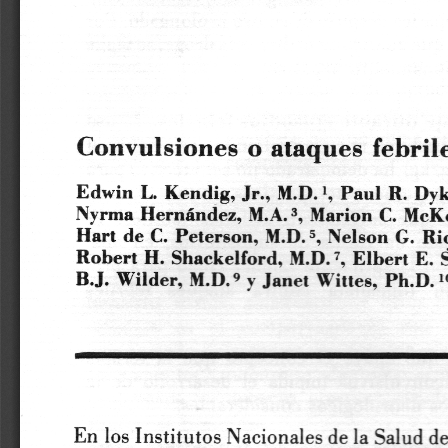
a
i
l
s