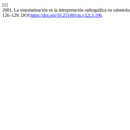
[1]
2001. La sistematización en la interpretación radiográfica en odontolog
126–129. DOI:
https://doi.org/10.25100/cm.v32i.3.196
.