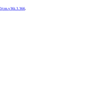
00/cm.v36i.3.366
.