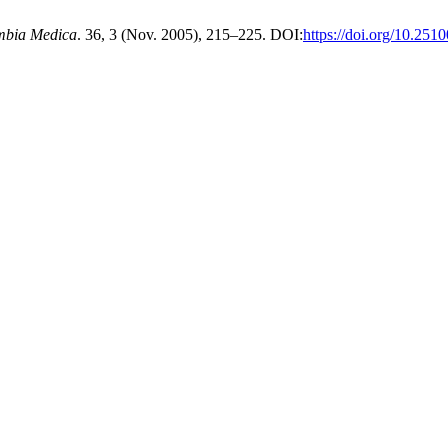
mbia Medica
. 36, 3 (Nov. 2005), 215–225. DOI:
https://doi.org/10.251