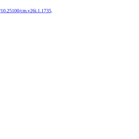
rg/10.25100/cm.v26i.1.1735
.