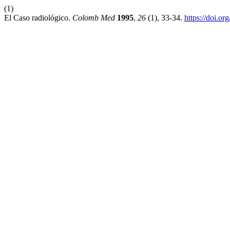
(1)
El Caso radiológico.
Colomb Med
1995
,
26
(1), 33-34.
https://doi.o