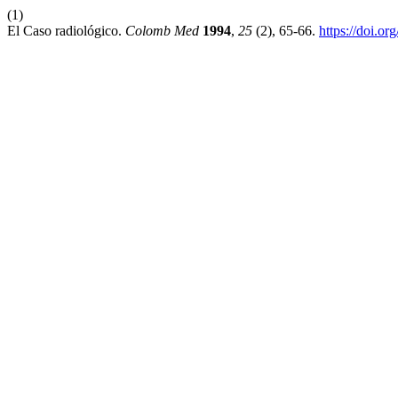
(1)
El Caso radiológico.
Colomb Med
1994
,
25
(2), 65-66.
https://doi.o