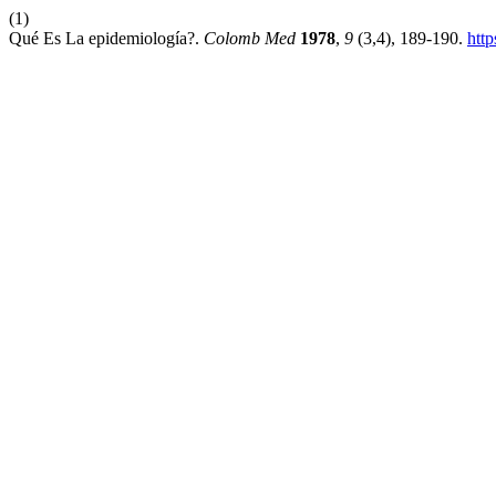
(1)
Qué Es La epidemiología?.
Colomb Med
1978
,
9
(3,4), 189-190.
http