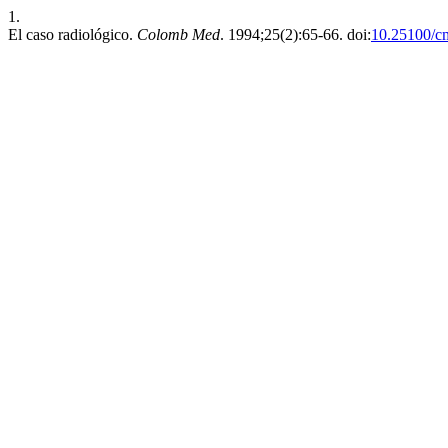
1.
El caso radiológico.
Colomb Med
. 1994;25(2):65-66. doi:
10.25100/c