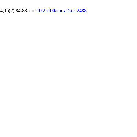
84;15(2):84-88. doi:
10.25100/cm.v15i.2.2488