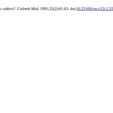
o cultivo?.
Colomb Med
. 1991;22(2):61-63. doi:
10.25100/cm.v22i.2.2