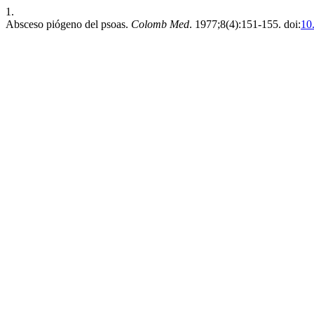
1.
Absceso piógeno del psoas.
Colomb Med
. 1977;8(4):151-155. doi:
10