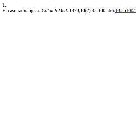
1.
El caso radiológico.
Colomb Med
. 1979;10(2):92-100. doi:
10.25100/