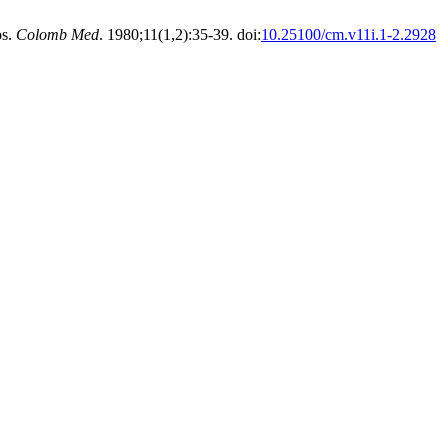
os.
Colomb Med
. 1980;11(1,2):35-39. doi:
10.25100/cm.v11i.1-2.2928