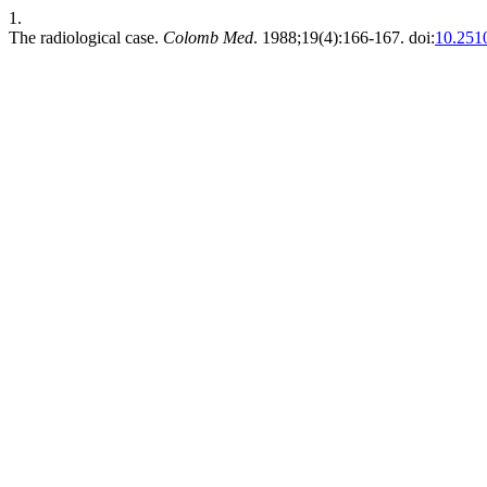
1.
The radiological case.
Colomb Med
. 1988;19(4):166-167. doi:
10.251