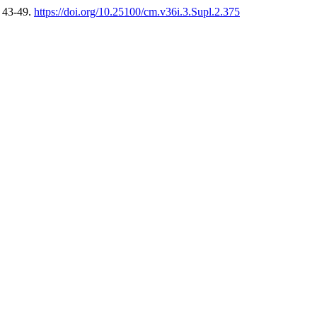
, 43-49.
https://doi.org/10.25100/cm.v36i.3.Supl.2.375