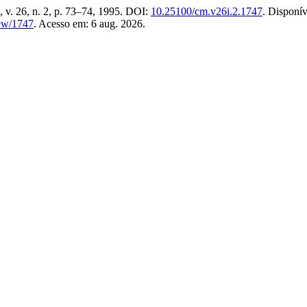
, v. 26, n. 2, p. 73–74, 1995. DOI:
10.25100/cm.v26i.2.1747
. Disponív
iew/1747
. Acesso em: 6 aug. 2026.