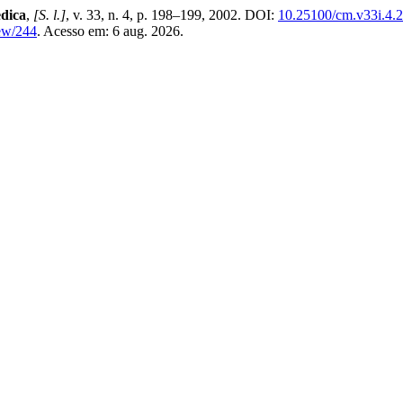
dica
,
[S. l.]
, v. 33, n. 4, p. 198–199, 2002. DOI:
10.25100/cm.v33i.4.
iew/244
. Acesso em: 6 aug. 2026.