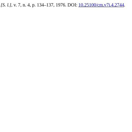
,
[S. l.]
, v. 7, n. 4, p. 134–137, 1976. DOI:
10.25100/cm.v7i.4.2744
.