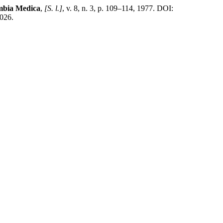
mbia Medica
,
[S. l.]
, v. 8, n. 3, p. 109–114, 1977. DOI:
2026.